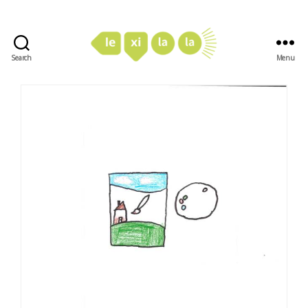
Search
Menu
LexiLaLa