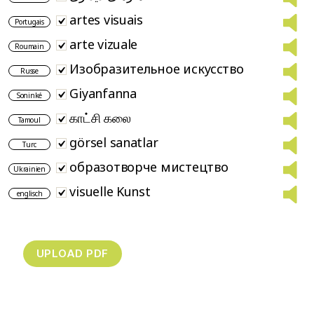
artes visuais
Portugais
arte vizuale
Roumain
Изобразительное искусство
Russe
Giyanfanna
Soninké
காட்சி கலை
Tamoul
görsel sanatlar
Turc
образотворче мистецтво
Ukrainien
visuelle Kunst
englisch