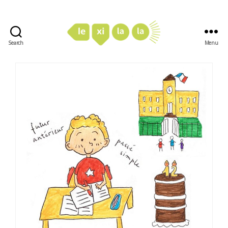
Search
Menu
LexiLaLa