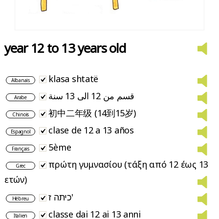
year 12 to 13 years old
klasa shtatë
Albanais
قسم من 12 الى 13 سنة
Arabe
初中二年级 (14到15岁)
Chinois
clase de 12 a 13 años
Espagnol
5ème
Français
πρώτη γυμνασίου (τάξη από 12 έως 13
Grec
ετών)
כיתה ז'
Hébreu
classe dai 12 ai 13 anni
Italien