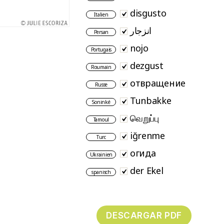
disgusto
Italien
انزجار
Persan
nojo
Portugais
dezgust
Roumain
отвращение
Russe
Tunbakke
Soninké
வெறுப்பு
Tamoul
iğrenme
Turc
огида
Ukrainien
der Ekel
spanisch