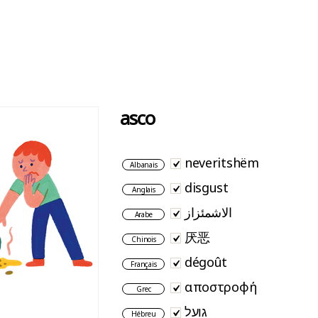
asco
neveritshëm
Albanais
disgust
Anglais
الاشمئزاز
Arabe
厌恶
Chinois
dégoût
Français
αποστροφή
Grec
גועל
Hébreu