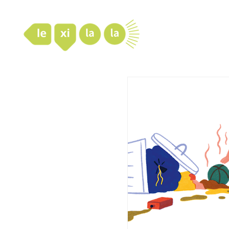
LexiLaLa