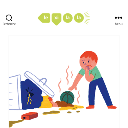
Recherche
Menu
LexiLaLa