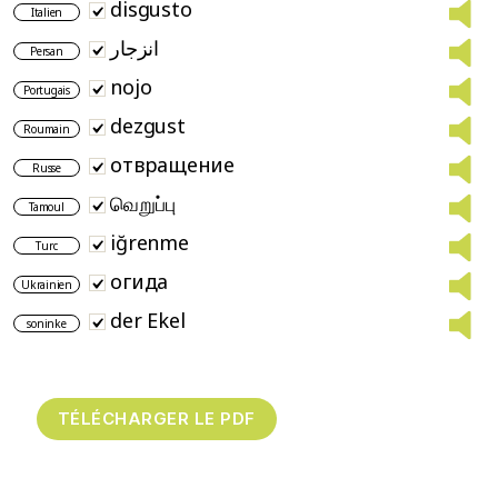
disgusto
Italien
انزجار
Persan
nojo
Portugais
dezgust
Roumain
отвращение
Russe
வெறுப்பு
Tamoul
iğrenme
Turc
огида
Ukrainien
der Ekel
soninke