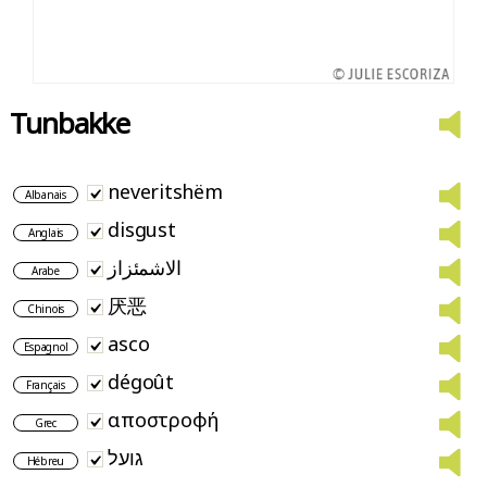
Tunbakke
neveritshëm
Albanais
disgust
Anglais
الاشمئزاز
Arabe
厌恶
Chinois
asco
Espagnol
dégoût
Français
αποστροφή
Grec
גועל
Hébreu