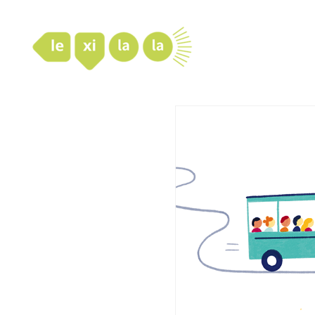
LexiLaLa