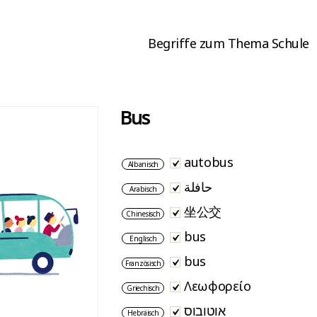
Begriffe zum Thema Schule
Bus
autobus
Albanisch
حافلة
Arabisch
坐公交
Chinesisch
bus
Englisch
bus
Französisch
Λεωφορείο
Griechisch
אוטובוס
Hebräisch