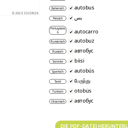
autobus
Italienisch
بس
Persisch
Portugiesisc
autocarro
h
autobuz
Rumänisch
автобус
Russisch
biisi
Soninke
autobús
Spanisch
பேருந்து
Tamil
otobüs
Türkisch
автобус
Ukrainisch