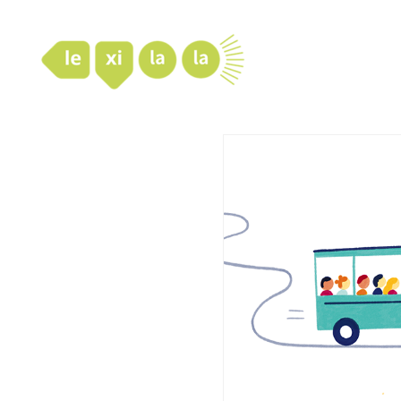
LexiLaLa