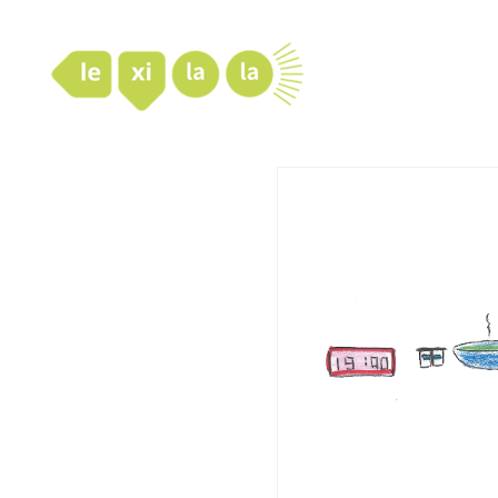
LexiLaLa