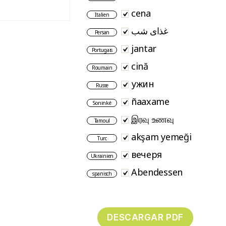
cena
Italien
غذای شب
Persan
jantar
Portugais
cină
Roumain
ужин
Russe
ñaaxame
Soninké
இரவு உணவு
Tamoul
akşam yemeği
Turc
вечеря
Ukrainien
Abendessen
spanisch