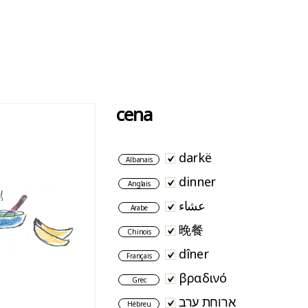
cena
darkë
Albanais
dinner
Anglais
عشاء
Arabe
晚餐
Chinois
dîner
Français
βραδινό
Grec
ארוחת ערב
Hébreu