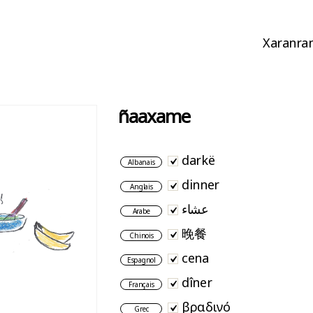
Xaranran
ñaaxame
darkë
Albanais
dinner
Anglais
عشاء
Arabe
晚餐
Chinois
cena
Espagnol
dîner
Français
βραδινό
Grec