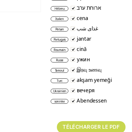
ארוחת ערב
Hébreu
cena
Italien
غذای شب
Persan
jantar
Portugais
cină
Roumain
ужин
Russe
இரவு உணவு
Tamoul
akşam yemeği
Turc
вечеря
Ukrainien
Abendessen
soninke