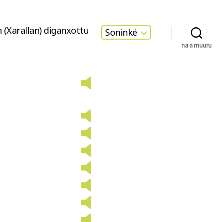
 (Xarallan) diganxottu
Soninké
na a muuru