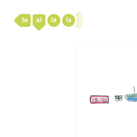
LexiLaLa