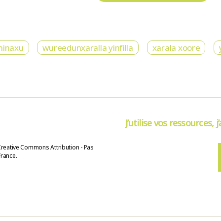
minaxu
wureedunxaralla yinfilla
xarala xoore
J’utilise vos ressources, j
Creative Commons Attribution - Pas
France.