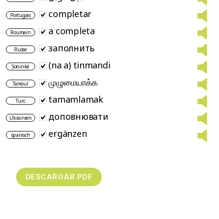
completar
Portugais
a completa
Roumain
заполнить
Russe
(na a) tinmandi
Soninké
முழுமையாக்க
Tamoul
tamamlamak
Turc
доповнювати
Ukrainien
ergänzen
spanisch