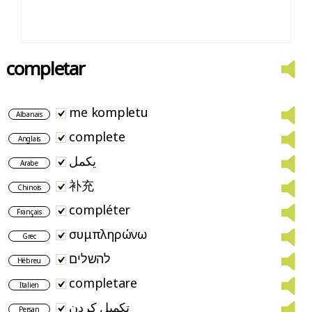
completar
me kompletu
Albanais
complete
Anglais
يكمل
Arabe
补充
Chinois
compléter
Français
συμπληρώνω
Grec
להשלים
Hébreu
completare
Italien
تکمیل کردن
Persan