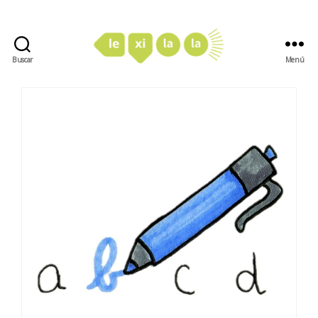
Buscar
Menú
LexiLaLa