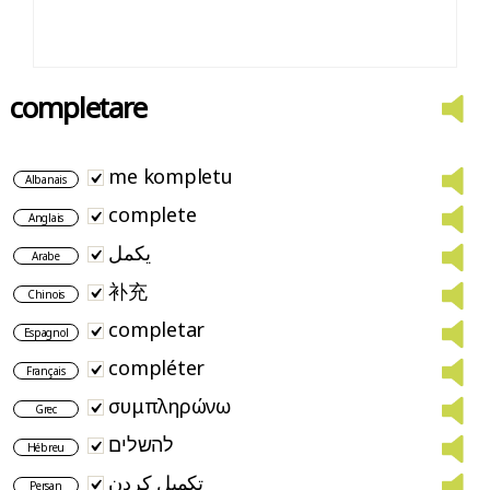
completare
me kompletu
Albanais
complete
Anglais
يكمل
Arabe
补充
Chinois
completar
Espagnol
compléter
Français
συμπληρώνω
Grec
להשלים
Hébreu
تکمیل کردن
Persan