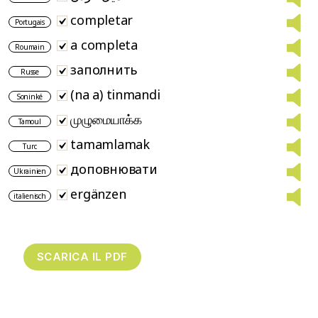
completar
Portugais
a completa
Roumain
заполнить
Russe
(na a) tinmandi
Soninké
முழுமையாக்க
Tamoul
tamamlamak
Turc
доповнювати
Ukrainien
ergänzen
italienisch