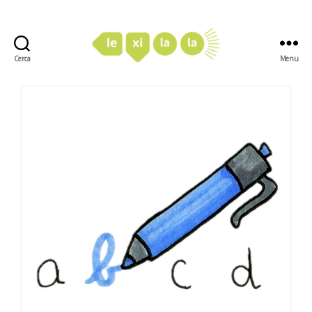
Cerca
Menu
LexiLaLa