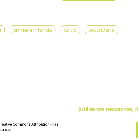
a
primera infancia
salud
secundaria
J’utilise vos ressources, j
Creative Commons Attribution - Pas
France.