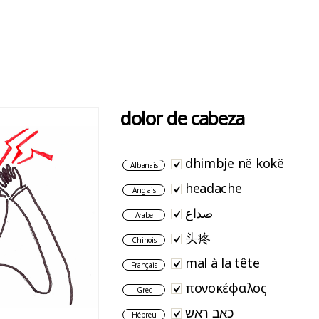
dolor de cabeza
dhimbje në kokë
Albanais
headache
Anglais
صداع
Arabe
头疼
Chinois
mal à la tête
Français
πονοκέφαλος
Grec
כאב ראש
Hébreu