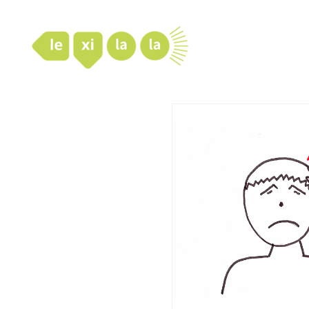
LexiLaLa