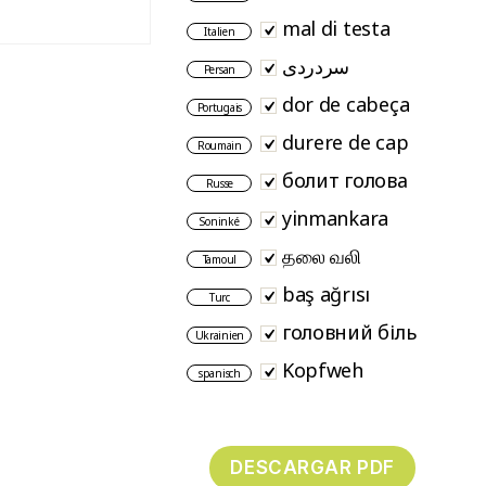
mal di testa
Italien
سردردی
Persan
dor de cabeça
Portugais
durere de cap
Roumain
болит голова
Russe
yinmankara
Soninké
தலை வலி
Tamoul
baş ağrısı
Turc
головний біль
Ukrainien
Kopfweh
spanisch