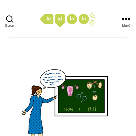
Buscar
Menú
LexiLaLa