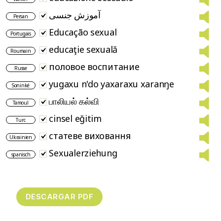
آموزش جنسی
Persan
Educação sexual
Portugais
educaţie sexuală
Roumain
половое воспитание
Russe
yugaxu n'do yaxaraxu xaranŋe
Soninké
பாலியல் கல்வி
Tamoul
cinsel eğitim
Turc
статеве виховання
Ukrainien
Sexualerziehung
spanisch