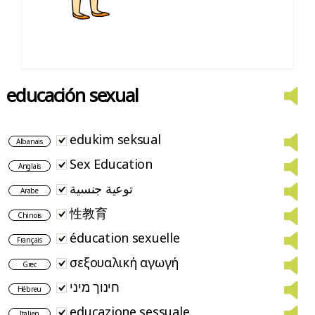
educación sexual
edukim seksual
Albanais
Sex Education
Anglais
توعية جنسية
Arabe
性教育
Chinois
éducation sexuelle
Français
σεξουαλική αγωγή
Grec
חינוך מיני
Hébreu
educazione sessuale
Italien