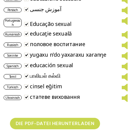
آموزش جنسی
Persisch
Portugiesisc
Educação sexual
h
educaţie sexuală
Rumänisch
половое воспитание
Russisch
yugaxu n'do yaxaraxu xaranŋe
Soninke
educación sexual
Spanisch
பாலியல் கல்வி
Tamil
cinsel eğitim
Türkisch
статеве виховання
Ukrainisch