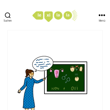
Suchen
Menü
LexiLaLa