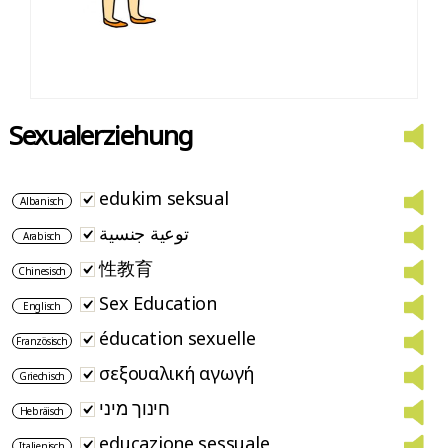
Sexualerziehung
edukim seksual
Albanisch
توعية جنسية
Arabisch
性教育
Chinesisch
Sex Education
Englisch
éducation sexuelle
Französisch
σεξουαλική αγωγή
Griechisch
חינוך מיני
Hebräisch
educazione sessuale
Italienisch