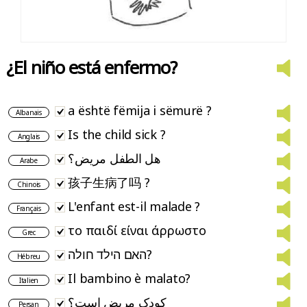
¿El niño está enfermo?
a është fëmija i sëmurë ?
Albanais
Is the child sick ?
Anglais
هل الطفل مريض؟
Arabe
孩子生病了吗 ?
Chinois
L'enfant est-il malade ?
Français
το παιδί είναι άρρωστο
Grec
האם הילד חולה?
Hébreu
Il bambino è malato?
Italien
کودک مریض است؟
Persan