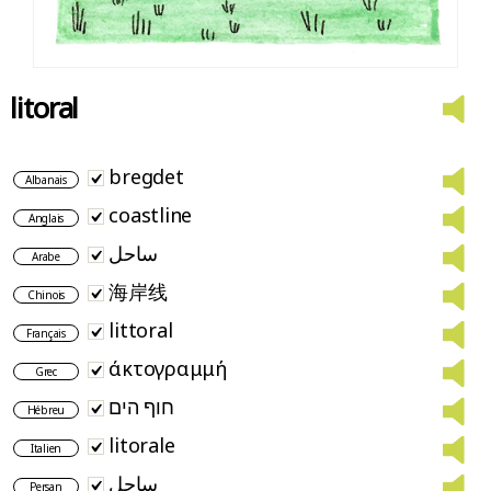
litoral
bregdet
Albanais
coastline
Anglais
ساحل
Arabe
海岸线
Chinois
littoral
Français
άκτογραμμή
Grec
חוף הים
Hébreu
litorale
Italien
ساحل
Persan