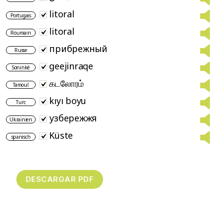
litoral
Portugais
litoral
Roumain
прибрежный
Russe
geejinraqe
Soninké
கடலோரம்
Tamoul
kıyı boyu
Turc
узбережжя
Ukrainien
Küste
spanisch