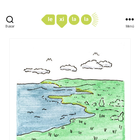
Buscar
Menú
LexiLaLa