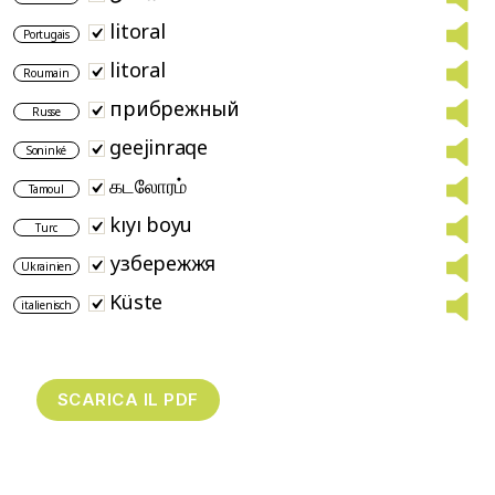
litoral
Portugais
litoral
Roumain
прибрежный
Russe
geejinraqe
Soninké
கடலோரம்
Tamoul
kıyı boyu
Turc
узбережжя
Ukrainien
Küste
italienisch