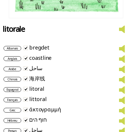
litorale
bregdet
Albanais
coastline
Anglais
ساحل
Arabe
海岸线
Chinois
litoral
Espagnol
littoral
Français
άκτογραμμή
Grec
חוף הים
Hébreu
ساحل
Persan