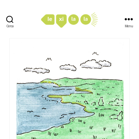
Cerca
Menu
LexiLaLa