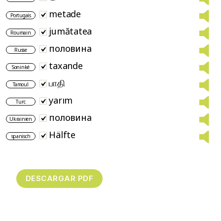
metade
Portugais
jumătatea
Roumain
половина
Russe
taxande
Soninké
பாதி
Tamoul
yarım
Turc
половина
Ukrainien
Hälfte
spanisch