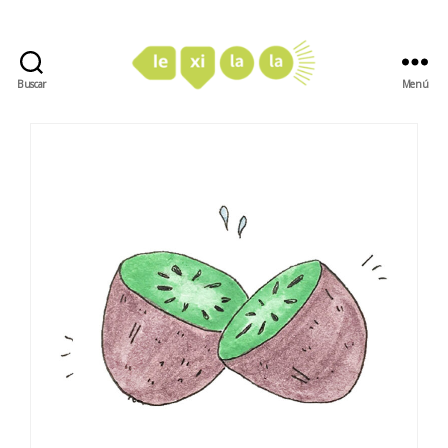
Buscar
Menú
LexiLaLa