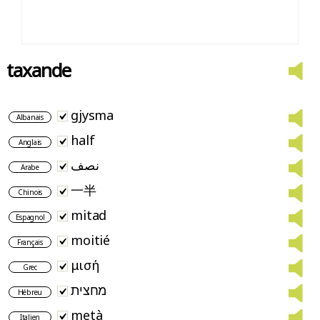
taxande
gjysma
Albanais
half
Anglais
نصف
Arabe
一半
Chinois
mitad
Espagnol
moitié
Français
μισή
Grec
מחצית
Hébreu
metà
Italien