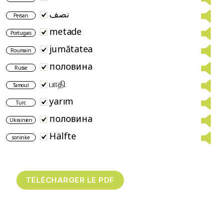
نصف
Persan
metade
Portugais
jumătatea
Roumain
половина
Russe
பாதி
Tamoul
yarım
Turc
половина
Ukrainien
Hälfte
soninke