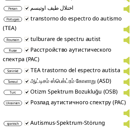
اختلال طیف اوتیسم
Persan
transtorno do espectro do autismo
Portugais
(TEA)
tulburare de spectru autist
Roumain
Расстройство аутистического
Russe
спектра (РАС)
TEA trastorno del espectro autista
Soninké
ஆட்டிசம் ஸ்பெக்ட்ரம் கோளாறு (ASD)
Tamoul
Otizm Spektrum Bozukluğu (OSB)
Turc
Розлад аутистичного спектру (РАС)
Ukrainien
Autismus-Spektrum-Störung
spanisch