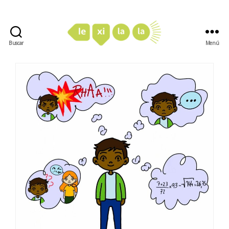
Buscar
Menú
LexiLaLa