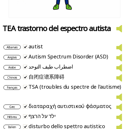
TEA trastorno del espectro autista
autist
Albanais
Autism Spectrum Disorder (ASD)
Anglais
اضطراب طيف التوحد
Arabe
自闭症谱系障碍
Chinois
TSA (troubles du spectre de l'autisme)
Français
διαταραχή αυτιστικού φάσματος
Grec
ילד על הרצף
Hébreu
disturbo dello spettro autistico
Italien