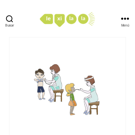
Buscar
Menú
LexiLaLa