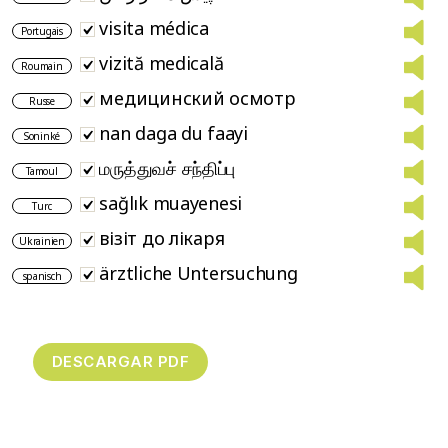
visita médica
Portugais
vizită medicală
Roumain
медицинский осмотр
Russe
nan daga du faayi
Soninké
மருத்துவச் சந்திப்பு
Tamoul
sağlık muayenesi
Turc
візіт до лікаря
Ukrainien
ärztliche Untersuchung
spanisch