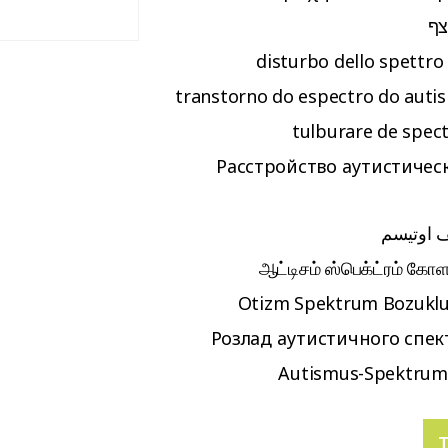
צף
disturbo dello spettro 
transtorno do espectro do auti
tulburare de spect
Расстройство аутистичес
ف اوتیسم
ஆட்டிசம் ஸ்பெக்ட்ரம் கோ
Otizm Spektrum Bozuklu
Розлад аутистичного спект
Autismus-Spektrum