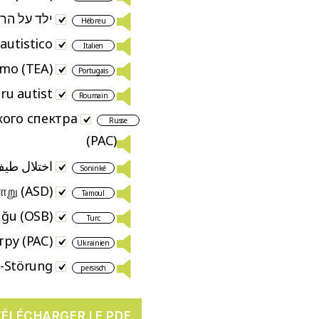
ילד על הר
Hébreu
autistico
Italien
smo (TEA)
Portugais
ru autist
Roumain
кого спектра
Russe
(РАС)
اختلال طی
Soninké
ளாறு (ASD)
Tamoul
ğu (OSB)
Turc
ру (РАС)
Ukrainien
-Störung
persisch