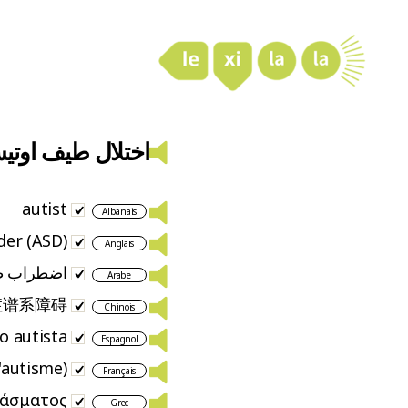
LexiLaLa
اختلال طیف اوتی
autist
Albanais
der (ASD)
Anglais
اضطراب طي
Arabe
症谱系障碍
Chinois
o autista
Espagnol
'autisme)
Français
φάσματος
Grec