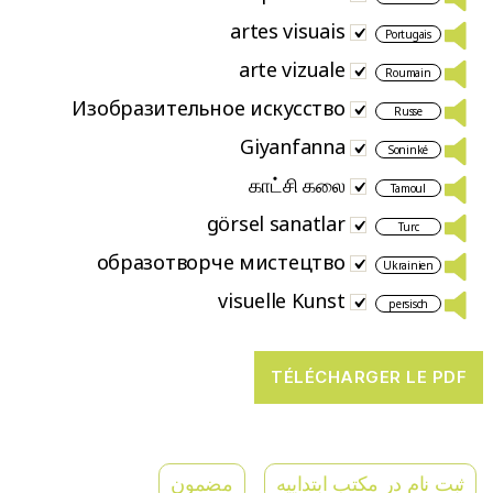
artes visuais
Portugais
arte vizuale
Roumain
Изобразительное искусство
Russe
Giyanfanna
Soninké
காட்சி கலை
Tamoul
görsel sanatlar
Turc
образотворче мистецтво
Ukrainien
visuelle Kunst
persisch
ثبت نام در مکتب ابتداییه
مضمون