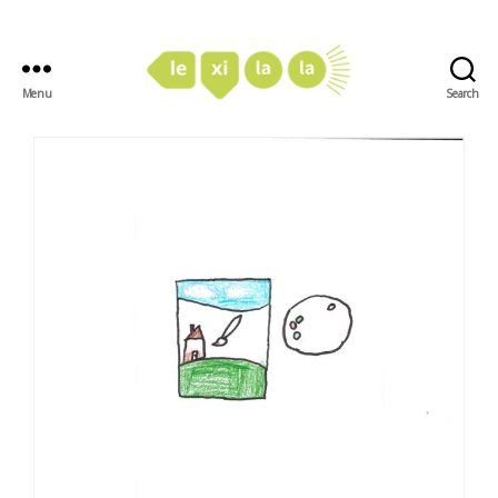
Menu
Search
LexiLaLa