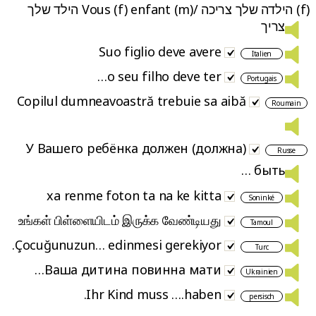
(f) הילדה שלך צריכה /Vous (f) enfant (m) הילד שלך
צריך
Suo figlio deve avere
Italien
o seu filho deve ter…
Portugais
Copilul dumneavoastră trebuie sa aibă
Roumain
У Вашего ребёнка должен (должна)
Russe
быть …
xa renme foton ta na ke kitta
Soninké
உங்கள் பிள்ளையிடம் இருக்க வேண்டியது
Tamoul
Çocuğunuzun… edinmesi gerekiyor.
Turc
Ваша дитина повинна мати…
Ukrainien
Ihr Kind muss ….haben.
persisch