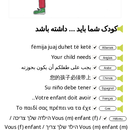
کودک شما باید … داشته باشد
fëmija juaj duhet të ketë
Albanais
Your child needs
Anglais
يجب على طفلكم أن يكون بحوزته
Arabe
您的孩子必须带上
Chinois
Su niño debe tener
Espagnol
Votre enfant doit avoir...
Français
Το παιδί σας πρέπει να τα έχε
Grec
/ Vous (m) enfant (f) הילדה שלך צריכה /
Hébreu
Vous (m) enfant (m) הילד שלך צריך / Vous (f) enfant