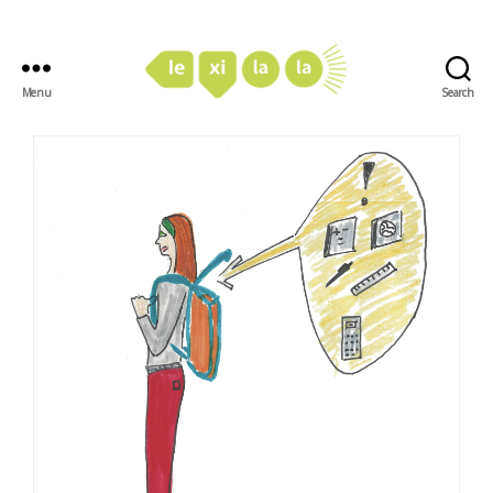
Menu
Search
LexiLaLa