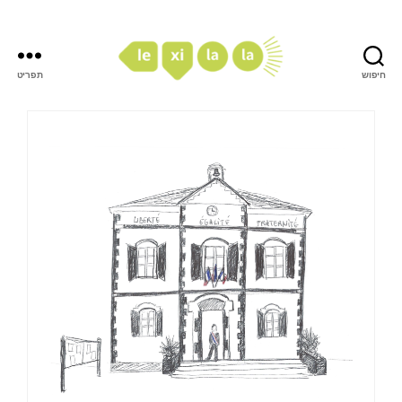
חיפוש
תפריט
LexiLaLa