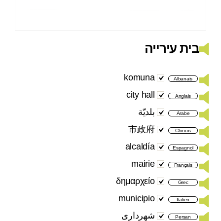
בית עירייה
komuna
Albanais
city hall
Anglais
بلديّة
Arabe
市政府
Chinois
alcaldía
Espagnol
mairie
Français
δημαρχείο
Grec
municipio
Italien
شهرداری
Persan