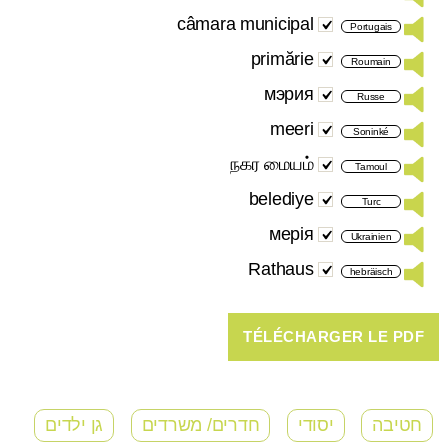
câmara municipal
Portugais
primărie
Roumain
мэрия
Russe
meeri
Soninké
நகர மையம்
Tamoul
belediye
Turc
мерія
Ukrainien
Rathaus
hebräisch
חטיבה
יסודי
חדרים/ משרדים
גן ילדים