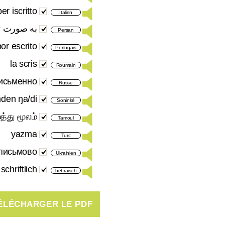
per iscritto
Italien
به صورت ت
Persan
or escrito
Portugais
la scris
Roumain
исьменно
Russe
nden ŋa/di
Soninké
த்து மூலம்
Tamoul
yazma
Turc
письмово
Ukrainien
schriftlich
hebräisch