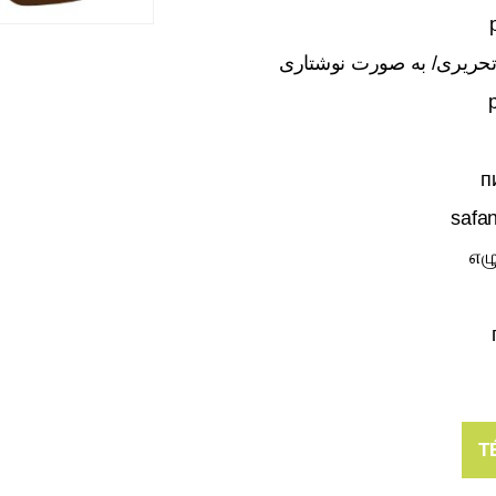
حریری/ به صورت نوشتاری
p
п
safa
எழு