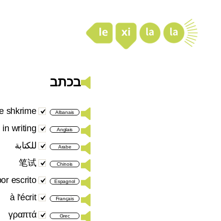
LexiLaLa
בכתב
e shkrime
Albanais
in writing
Anglais
للكتابة
Arabe
笔试
Chinois
or escrito
Espagnol
à l'écrit
Français
γραπτά
Grec