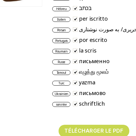
בכתב
Hébreu
per iscritto
Italien
ریری/ به صورت نوشتاری
Persan
por escrito
Portugais
la scris
Roumain
письменно
Russe
எழுத்து மூலம்
Tamoul
yazma
Turc
письмово
Ukrainien
schriftlich
soninke