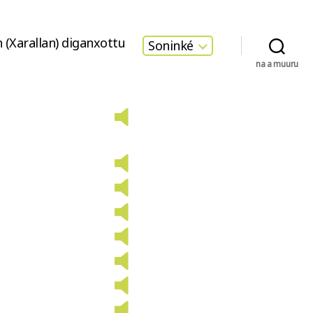
 (Xarallan) diganxottu
Soninké
na a muuru