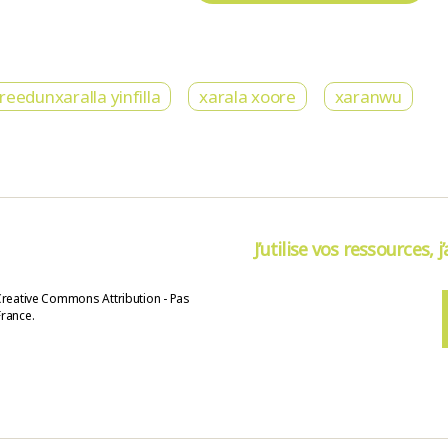
eedunxaralla yinfilla
xarala xoore
xaranwu
J’utilise vos ressources, j
Creative Commons Attribution - Pas
France.