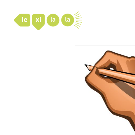
LexiLaLa