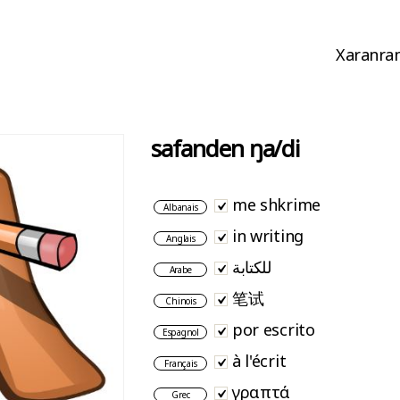
Xaranran
safanden ŋa/di
me shkrime
Albanais
in writing
Anglais
للكتابة
Arabe
笔试
Chinois
por escrito
Espagnol
à l'écrit
Français
γραπτά
Grec