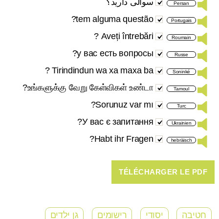
سوالی دارید؟
Persan
tem alguma questão?
Portugais
Aveți întrebări ?
Roumain
у вас есть вопросы?
Russe
Tirindindun wa xa maxa ba ?
Soninké
உங்களுக்கு வேறு கேள்விகள் உண்டா?
Tamoul
Sorunuz var mı?
Turc
У вас є запитання?
Ukrainien
Habt ihr Fragen?
hebräisch
חטיבה
יסודי
רישומים
גן ילדים