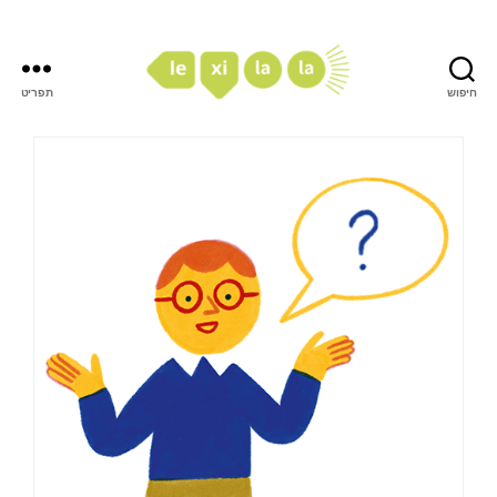
חיפוש
תפריט
LexiLaLa