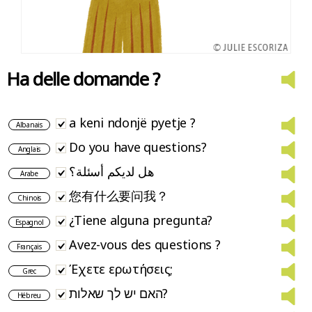
Ha delle domande ?
a keni ndonjë pyetje ?
Albanais
Do you have questions?
Anglais
هل لديكم أسئلة؟
Arabe
您有什么要问我？
Chinois
¿Tiene alguna pregunta?
Espagnol
Avez-vous des questions ?
Français
Έχετε ερωτήσεις;
Grec
האם יש לך שאלות?
Hébreu