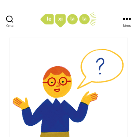
Cerca
Menu
LexiLaLa