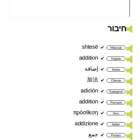
חיבור
shtesë
Albanais
addition
Anglais
إضافة
Arabe
加法
Chinois
adición
Espagnol
addition
Français
πρόσθεση
Grec
addizione
Italien
جمع
Persan