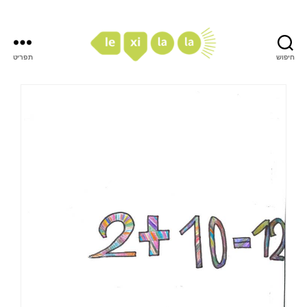
חיפוש
תפריט
LexiLaLa