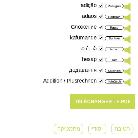
adição
Portugais
adaos
Roumain
Сложение
Russe
kafumande
Soninké
கூட்டல்
Tamoul
hesap
Turc
додавання
Ukrainien
Addition / Plusrechnen
hebräisch
חטיבה
יסודי
מתמטיקה