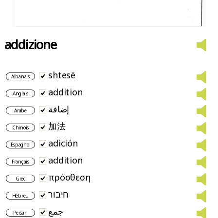
addizione
shtesë
Albanais
addition
Anglais
إضافة
Arabe
加法
Chinois
adición
Espagnol
addition
Français
πρόσθεση
Grec
חיבור
Hébreu
جمع
Persan