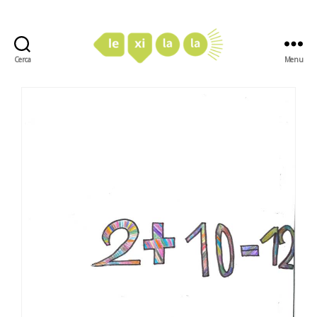
Cerca
Menu
LexiLaLa