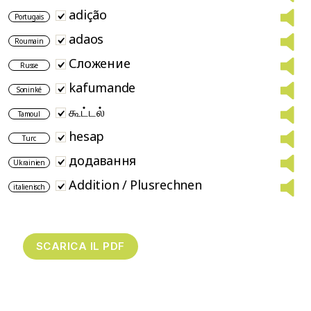
adição
Portugais
adaos
Roumain
Сложение
Russe
kafumande
Soninké
கூட்டல்
Tamoul
hesap
Turc
додавання
Ukrainien
Addition / Plusrechnen
italienisch