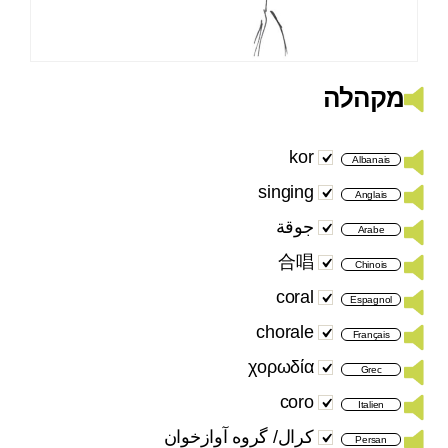
מקהלה
kor
Albanais
singing
Anglais
جوقة
Arabe
合唱
Chinois
coral
Espagnol
chorale
Français
χορωδία
Grec
coro
Italien
کرال/ گروه آوازخوان
Persan