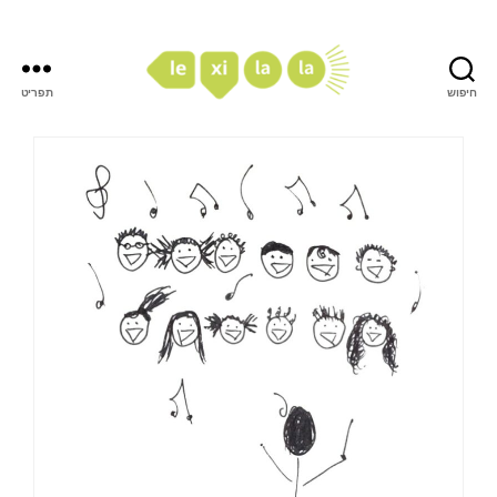
חיפוש
תפריט
LexiLaLa