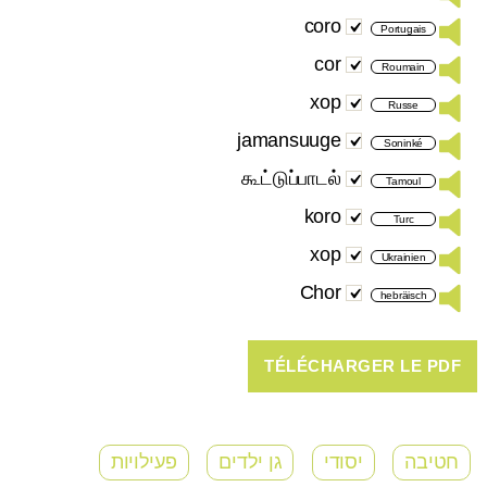
coro
Portugais
cor
Roumain
хор
Russe
jamansuuge
Soninké
கூட்டுப்பாடல்
Tamoul
koro
Turc
хор
Ukrainien
Chor
hebräisch
חטיבה
יסודי
גן ילדים
פעילויות