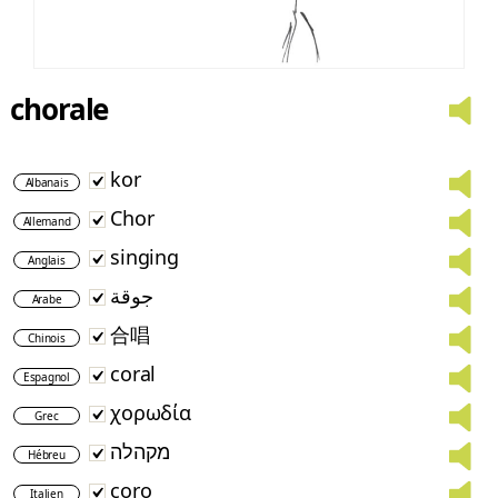
chorale
kor
Albanais
Chor
Allemand
singing
Anglais
جوقة
Arabe
合唱
Chinois
coral
Espagnol
χορωδία
Grec
מקהלה
Hébreu
coro
Italien