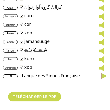
کرال/ گروه آوازخوان
Persan
coro
Portugais
cor
Roumain
хор
Russe
jamansuuge
Soninké
கூட்டுப்பாடல்
Tamoul
koro
Turc
хор
Ukrainien
Langue des Signes Française
LSF