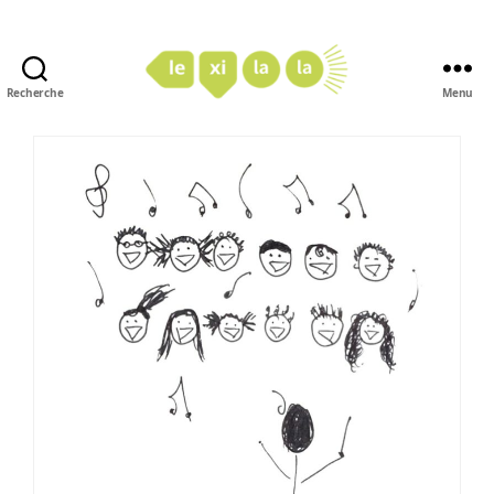
Recherche
Menu
LexiLaLa