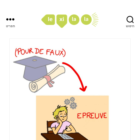
חיפוש
תפריט
LexiLaLa