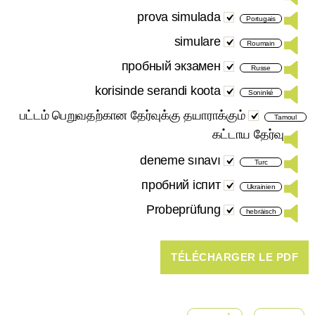
prova simulada
Portugais
simulare
Roumain
пробный экзамен
Russe
korisinde serandi koota
Soninké
பட்டம் பெறுவதற்கான தேர்வுக்கு தயாராக்கும்
Tamoul
கட்டாய தேர்வு
deneme sınavı
Turc
пробний іспит
Ukrainien
Probeprüfung
hebräisch