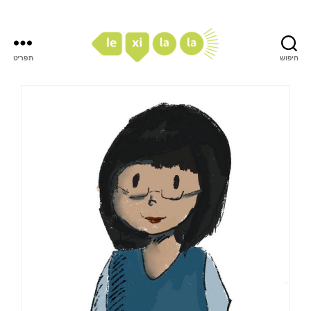
חיפוש
תפריט
LexiLaLa