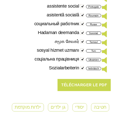
assistente social
Portugais
asistentă socială
Roumain
социальный работник
Russe
Hadaman deemanda
Soninké
சமூக சேவகர்
Tamoul
sosyal hizmet uzmanı
Turc
соціальна працівниця
Ukrainien
Sozialarbeiterin
hebräisch
חטיבה
יסודי
גן ילדים
ילדות מוקדמת