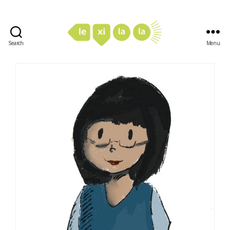
Search
Menu
LexiLaLa