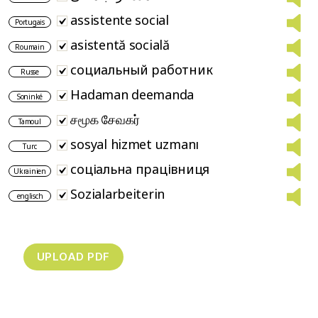
assistente social
Portugais
asistentă socială
Roumain
социальный работник
Russe
Hadaman deemanda
Soninké
சமூக சேவகர்
Tamoul
sosyal hizmet uzmanı
Turc
соціальна працівниця
Ukrainien
Sozialarbeiterin
englisch