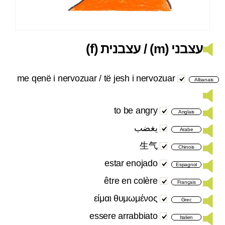
עצבני (m) / עצבנית (f)
me qenë i nervozuar / të jesh i nervozuar
Albanais
to be angry
Anglais
يغضب
Arabe
生气
Chinois
estar enojado
Espagnol
être en colère
Français
είμαι θυμωμένος
Grec
essere arrabbiato
Italien