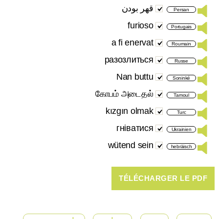
قهر بودن
Persan
furioso
Portugais
a fi enervat
Roumain
разозлиться
Russe
Nan buttu
Soninké
கோபம் அடைதல்
Tamoul
kızgın olmak
Turc
гніватися
Ukrainien
wütend sein
hebräisch