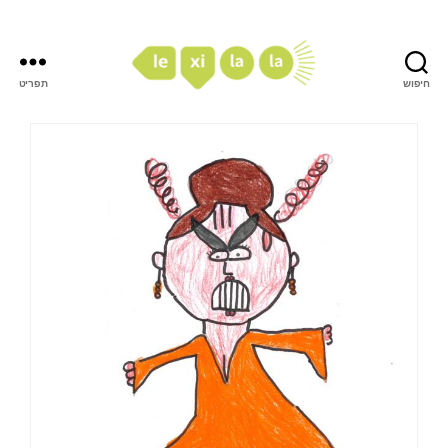
חיפוש
תפריט
LexiLaLa