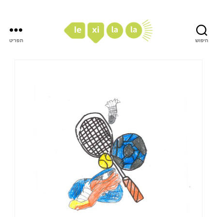
חיפוש
תפריט
LexiLaLa