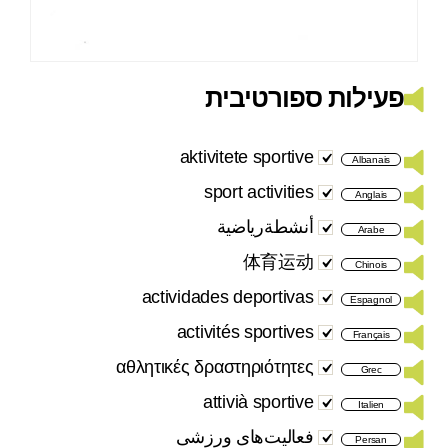
פעילות ספורטיבית
aktivitete sportive
Albanais
sport activities
Anglais
أنشطةرياضية
Arabe
体育运动
Chinois
actividades deportivas
Espagnol
activités sportives
Français
αθλητικές δραστηριότητες
Grec
attivià sportive
Italien
فعالیت‌های ورزشی
Persan