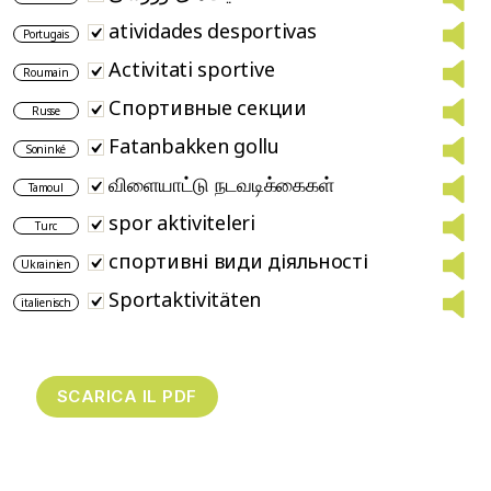
atividades desportivas
Portugais
Activitati sportive
Roumain
Спортивные секции
Russe
Fatanbakken gollu
Soninké
விளையாட்டு நடவடிக்கைகள்
Tamoul
spor aktiviteleri
Turc
спортивні види діяльності
Ukrainien
Sportaktivitäten
italienisch