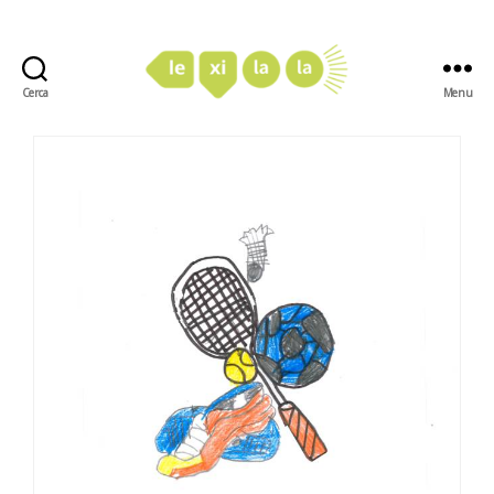
Cerca
Menu
LexiLaLa