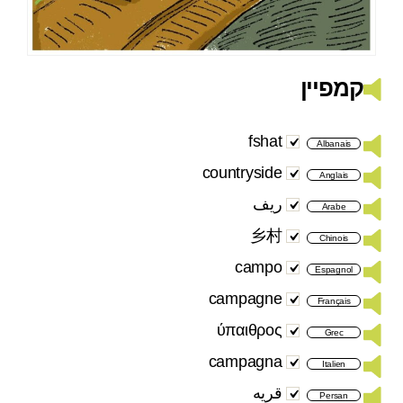
קמפיין
fshat
Albanais
countryside
Anglais
ريف
Arabe
乡村
Chinois
campo
Espagnol
campagne
Français
ύπαιθρος
Grec
campagna
Italien
قریه
Persan