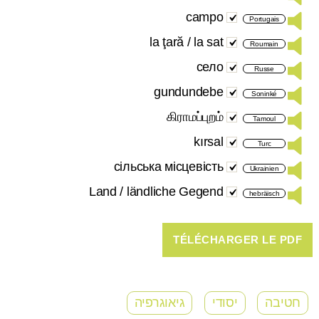
campo
Portugais
la ţară / la sat
Roumain
село
Russe
gundundebe
Soninké
கிராமப்புறம்
Tamoul
kırsal
Turc
сільська місцевість
Ukrainien
Land / ländliche Gegend
hebräisch
חטיבה
יסודי
גיאוגרפיה