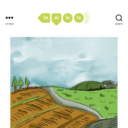
חיפוש
תפריט
LexiLaLa