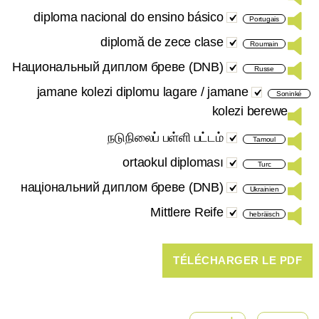
diploma nacional do ensino básico
Portugais
diplomă de zece clase
Roumain
Национальный диплом бреве (DNB)
Russe
jamane kolezi diplomu lagare / jamane
Soninké
kolezi berewe
நடுநிலைப் பள்ளி பட்டம்
Tamoul
ortaokul diploması
Turc
національний диплом бреве (DNB)
Ukrainien
Mittlere Reife
hebräisch