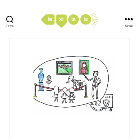
Cerca
Menu
LexiLaLa