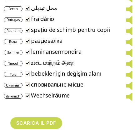
محل تبدیلی
Persan
fraldário
Portugais
spațiu de schimb pentru copii
Roumain
раздевалка
Russe
leminansennondira
Soninké
உடை மாற்றும் அறை
Tamoul
bebekler için değişim alanı
Turc
сповивальне місце
Ukrainien
Wechselräume
italienisch