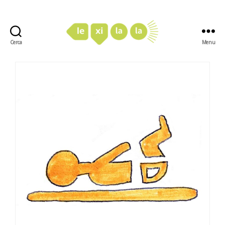
Cerca
Menu
LexiLaLa