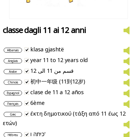
classe dagli 11 ai 12 anni
klasa gjashtë
Albanais
year 11 to 12 years old
Anglais
قسم من 11 الى 12
Arabe
初中一年级 (11到12岁)
Chinois
clase de 11 a 12 años
Espagnol
6ème
Français
έκτη δημοτικού (τάξη από 11 έως 12
Grec
ετών)
כיתה ו'
Hébreu