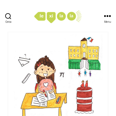
Cerca
Menu
LexiLaLa