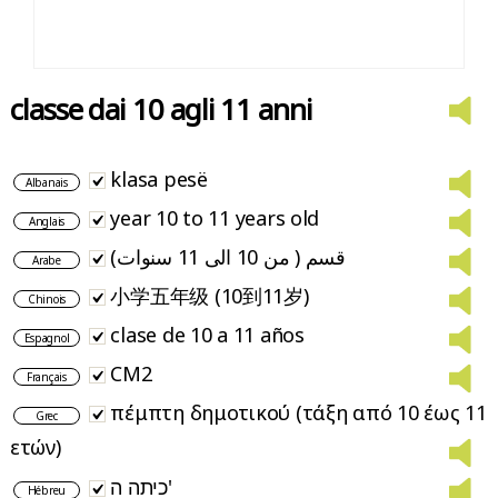
classe dai 10 agli 11 anni
klasa pesë
Albanais
year 10 to 11 years old
Anglais
قسم ( من 10 الى 11 سنوات)
Arabe
小学五年级 (10到11岁)
Chinois
clase de 10 a 11 años
Espagnol
CM2
Français
πέμπτη δημοτικού (τάξη από 10 έως 11
Grec
ετών)
כיתה ה'
Hébreu