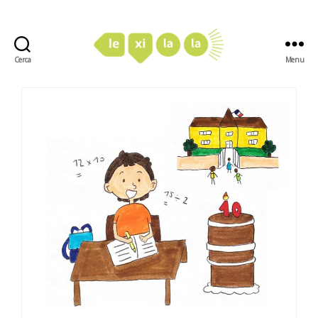
Cerca
Menu
LexiLaLa