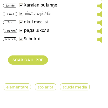
Xaralan bulunŋe
Soninké
பள்ளி கவுன்சில்
Tamoul
okul meclisi
Turc
рада школи
Ukrainien
Schulrat
italienisch
elementare
scolarità
scuola media