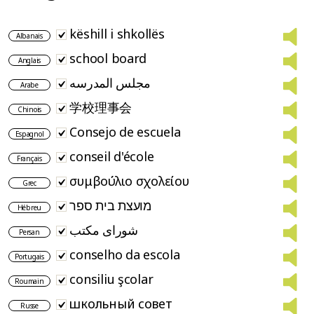
këshill i shkollës
Albanais
school board
Anglais
مجلس المدرسه
Arabe
学校理事会
Chinois
Consejo de escuela
Espagnol
conseil d'école
Français
συμβούλιο σχολείου
Grec
מועצת בית ספר
Hébreu
شورای مکتب
Persan
conselho da escola
Portugais
consiliu şcolar
Roumain
школьный совет
Russe