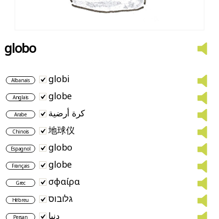
globo
globi
Albanais
globe
Anglais
كرة أرضية
Arabe
地球仪
Chinois
globo
Espagnol
globe
Français
σφαίρα
Grec
גלובוס
Hébreu
دنیا
Persan