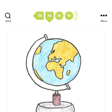
Cerca
Menu
LexiLaLa