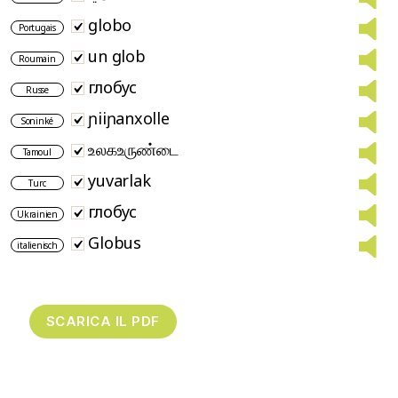
globo
Portugais
un glob
Roumain
глобус
Russe
ɲiiɲanxolle
Soninké
உலகஉருண்டை
Tamoul
yuvarlak
Turc
глобус
Ukrainien
Globus
italienisch