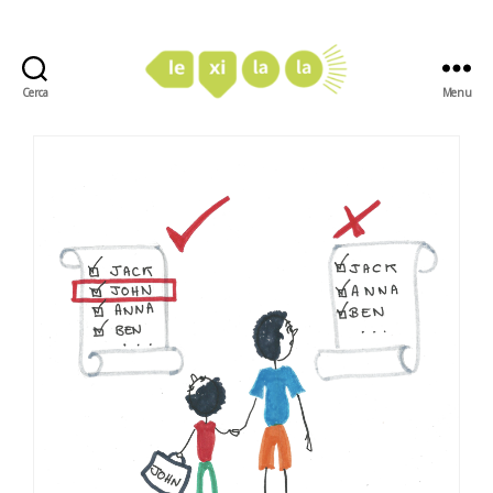
Cerca
Menu
LexiLaLa