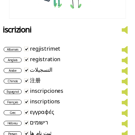
iscrizioni
regjistrimet
Albanais
registration
Anglais
التسجيلات
Arabe
注册
Chinois
inscripciones
Espagnol
inscriptions
Français
εγγραφές
Grec
רישומים
Hébreu
ثبت نام ها
Persan