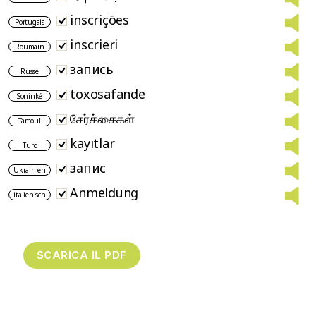
inscrições
Portugais
inscrieri
Roumain
запись
Russe
toxosafande
Soninké
சேர்க்கைகள்
Tamoul
kayıtlar
Turc
запис
Ukrainien
Anmeldung
italienisch