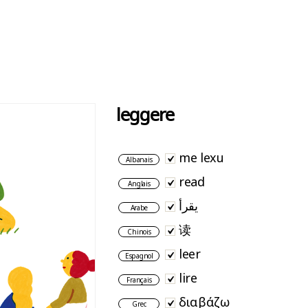
leggere
me lexu
Albanais
read
Anglais
يقرأ
Arabe
读
Chinois
leer
Espagnol
lire
Français
διαβάζω
Grec