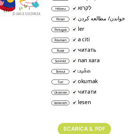
לקרוא
Hébreu
خواندن/ مطالعه کردن
Persan
ler
Portugais
a citi
Roumain
читать
Russe
nan xara
Soninké
படிக்க
Tamoul
okumak
Turc
читати
Ukrainien
lesen
italienisch