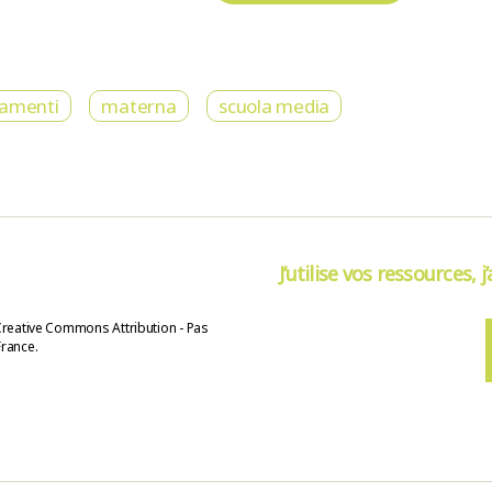
namenti
materna
scuola media
J’utilise vos ressources, j
Creative Commons Attribution - Pas
France.