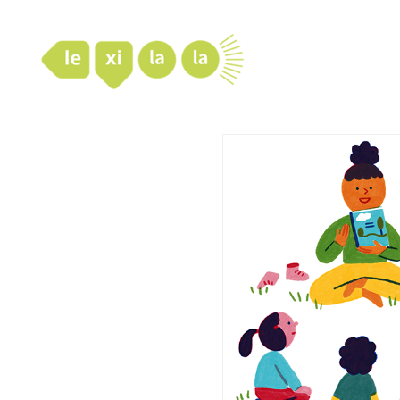
LexiLaLa