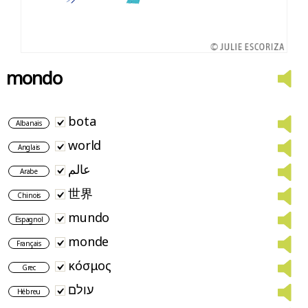
mondo
bota
Albanais
world
Anglais
عالم
Arabe
世界
Chinois
mundo
Espagnol
monde
Français
κόσμος
Grec
עולם
Hébreu