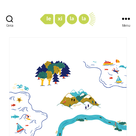
Cerca
Menu
LexiLaLa