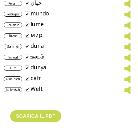
جهان
Persan
mundo
Portugais
lume
Roumain
мир
Russe
duna
Soninké
உலகம்
Tamoul
dünya
Turc
світ
Ukrainien
Welt
italienisch