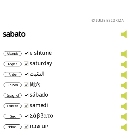
sabato
e shtunë
Albanais
saturday
Anglais
السّبت
Arabe
周六
Chinois
sábado
Espagnol
samedi
Français
Σάββατο
Grec
יום שבת
Hébreu