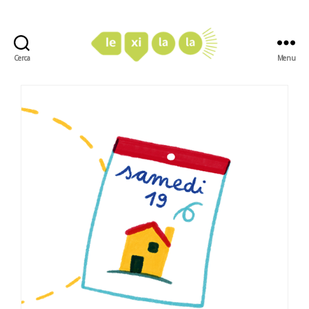
Cerca
Menu
LexiLaLa