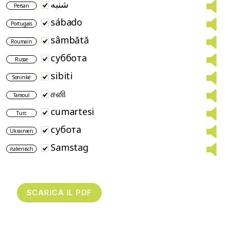
شنبه
Persan
sábado
Portugais
sâmbătă
Roumain
суббота
Russe
sibiti
Soninké
சனி
Tamoul
cumartesi
Turc
субота
Ukrainien
Samstag
italienisch